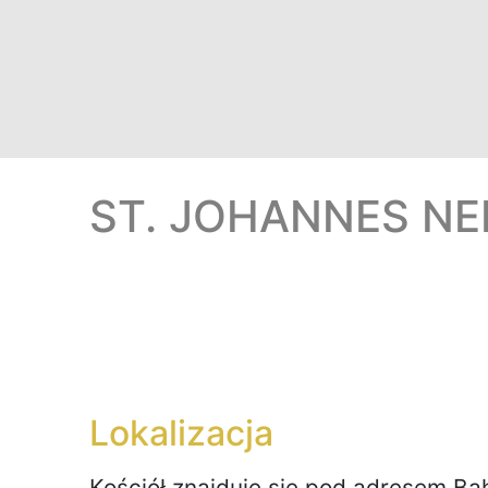
ST. JOHANNES N
Lokalizacja
Kościół znajduje się pod adresem
Ba