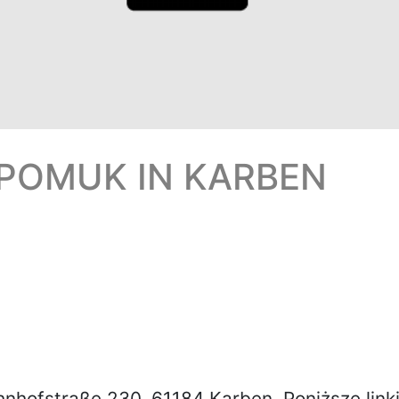
EPOMUK IN KARBEN
hnhofstraße 230, 61184 Karben
. Poniższe lin