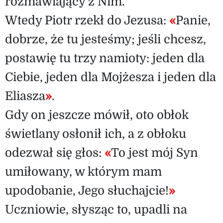
rozmawiający z Nim.
Wtedy Piotr rzekł do Jezusa:
«
Panie,
dobrze, że tu jesteśmy; jeśli chcesz,
postawię tu trzy namioty: jeden dla
Ciebie, jeden dla Mojżesza i jeden dla
Eliasza
»
.
Gdy on jeszcze mówił, oto obłok
świetlany osłonił ich, a z obłoku
odezwał się głos:
«
To jest mój Syn
umiłowany, w którym mam
upodobanie, Jego słuchajcie!
»
Uczniowie, słysząc to, upadli na