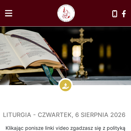
LITURGIA - CZWARTEK, 6 SIERPNIA 2026
Klikając ponisze linki video zgadzasz się z polityką