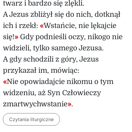
twarz i bardzo się zlękli.
A Jezus zbliżył się do nich, dotknął
ich i rzekł:
«
Wstańcie, nie lękajcie
się!
»
Gdy podnieśli oczy, nikogo nie
widzieli, tylko samego Jezusa.
A gdy schodzili z góry, Jezus
przykazał im, mówiąc:
«
Nie opowiadajcie nikomu o tym
widzeniu, aż Syn Człowieczy
zmartwychwstanie
»
.
Czytania liturgiczne